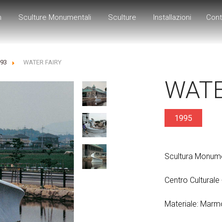
h
Sculture Monumentali
Sculture
Installazioni
Cont
993
WATER FAIRY
WATE
1995
Scultura Monum
Centro Culturale
Materiale: Marm