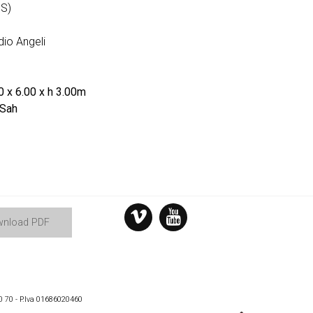
MS)
dio Angeli
0 x 6.00 x h 3.00m
 Sah
nload PDF
0 70 - P.Iva 01686020460