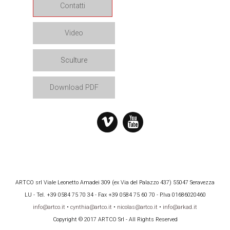
Contatti
Video
Sculture
Download PDF
ARTCO srl Viale Leonetto Amadei 309 (ex Via del Palazzo 437) 55047 Seravezza
LU - Tel. +39 0584 75 70 34 - Fax +39 0584 75 60 70 - P.Iva 01686020460
info@artco.it
•
cynthia@artco.it
•
nicolas@artco.it
•
info@arkad.it
Copyright © 2017 ARTCO Srl - All Rights Reserved