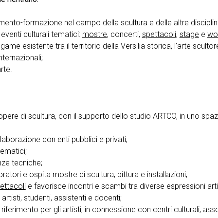
amento-formazione nel campo della scultura e delle altre discipline
eventi culturali tematici:
mostre
, concerti,
spettacoli
,
stage
e
wo
ame esistente tra il territorio della Versilia storica, l’arte scultorea
nternazionali;
arte.
di opere di scultura, con il supporto dello studio ARTCO, in uno spa
ollaborazione con enti pubblici e privati;
ematici;
nze tecniche;
ratori e ospita mostre di scultura, pittura e installazioni;
ettacoli
e favorisce incontri e scambi tra diverse espressioni arti
 artisti, studenti, assistenti e docenti;
iferimento per gli artisti, in connessione con centri culturali, asso