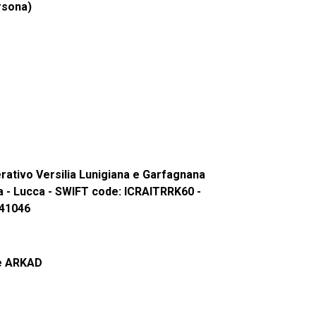
ersona)
rativo Versilia Lunigiana e Garfagnana
a - Lucca - SWIFT code: ICRAITRRK60 -
41046
ne ARKAD