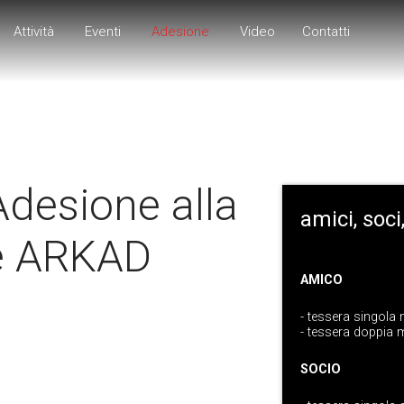
Attività
Eventi
Adesione
Video
Contatti
desione alla
amici, soci
e ARKAD
AMICO
- tessera singola
- tessera doppia
SOCIO