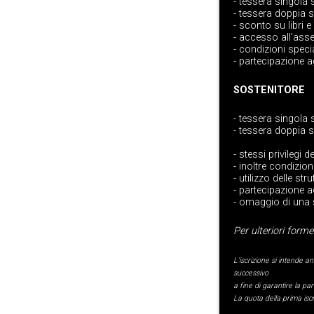
- tessera singola
- tessera doppia 
- sconto su libri e
- accesso all’asse
- condizioni specia
- partecipazione ag
SOSTENITORE
- tessera singola
- tessera doppia 
- stessi privilegi d
- inoltre condizion
- utilizzo delle st
- partecipazione a
- omaggio di una s
Per ulteriori form
L’iscrizione si intende a
successivo
a fine di garantire la par
La quota della prima iscr