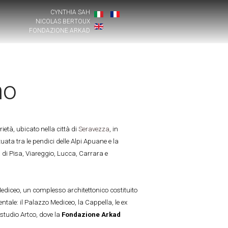
CYNTHIA SAH
NICOLAS BERTOUX
FONDAZIONE ARKAD
mo
ietà, ubicato nella città di
Seravezza
, in
uata tra le pendici delle Alpi Apuane e la
tà di Pisa, Viareggio, Lucca, Carrara e
Mediceo, un complesso architettonico costituito
ntale: il Palazzo Mediceo, la Cappella, le ex
 studio Artco, dove la
Fondazione Arkad