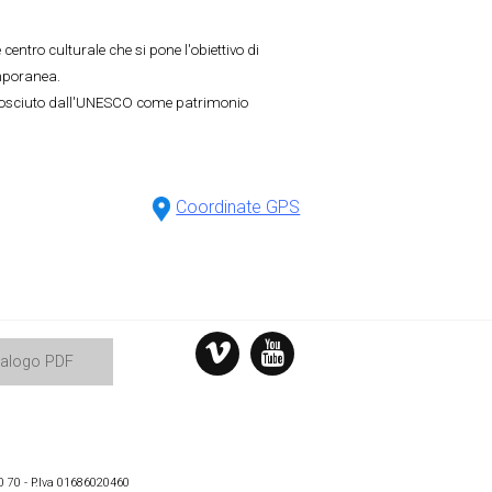
entro culturale che si pone l'obiettivo di
mporanea.
onosciuto dall'UNESCO come patrimonio
Coordinate GPS
talogo PDF
0 70 - P.Iva 01686020460