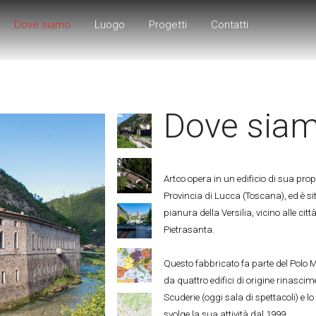
Dove siamo
Luogo
Progetti
Contatti
Dove sia
Artco opera in un edificio di sua propr
Provincia di Lucca (Toscana), ed è sit
pianura della Versilia, vicino alle cit
Pietrasanta.
Questo fabbricato fa parte del Polo 
da quattro edifici di origine rinascime
Scuderie (oggi sala di spettacoli) e lo
svolge la sua attività dal 1999.