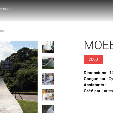
e nous
US
MOEB
2000
Dimensions :
12
Conçue par :
Cy
Assistants :
Créé par :
Artco