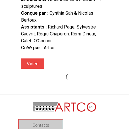
sculptures
Conçue par :
Cynthia Sah & Nicolas
Bertoux
Assistants :
Richard Page, Sylvestre
Gauvrit, Regis Chaperon, Remi Dineur,
Caleb O'Connor
Créé par :
Artco
Video
CONNECTING -
TO GATHER
PINE TREE
CONCERT
ORCHID
SPIRAL
SPRAY
AQUA
Single
Contacts