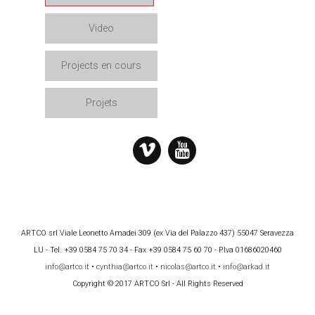
Video
Projects en cours
Projets
ARTCO srl Viale Leonetto Amadei 309 (ex Via del Palazzo 437) 55047 Seravezza
LU - Tel. +39 0584 75 70 34 - Fax +39 0584 75 60 70 - P.Iva 01686020460
info@artco.it
•
cynthia@artco.it
•
nicolas@artco.it
•
info@arkad.it
Copyright © 2017 ARTCO Srl - All Rights Reserved