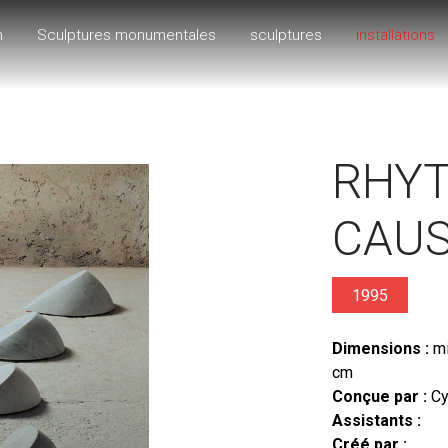
h
Sculptures monumentales
sculptures
installations
RHY
CAU
1995
Dimensions :
mi
cm
Conçue par :
Cy
Assistants :
Créé par :