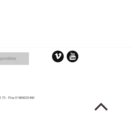
sponibles
0 70 - P.Iva 01686020460