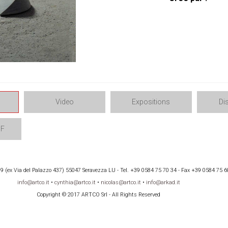
Video
Expositions
Di
DF
 (ex Via del Palazzo 437) 55047 Seravezza LU - Tel. +39 0584 75 70 34 - Fax +39 0584 75 6
info@artco.it
•
cynthia@artco.it
•
nicolas@artco.it
•
info@arkad.it
Copyright © 2017 ARTCO Srl - All Rights Reserved