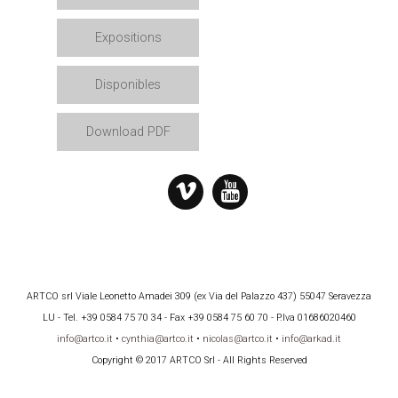
Expositions
Disponibles
Download PDF
ARTCO srl Viale Leonetto Amadei 309 (ex Via del Palazzo 437) 55047 Seravezza
LU - Tel. +39 0584 75 70 34 - Fax +39 0584 75 60 70 - P.Iva 01686020460
info@artco.it
•
cynthia@artco.it
•
nicolas@artco.it
•
info@arkad.it
Copyright © 2017 ARTCO Srl - All Rights Reserved