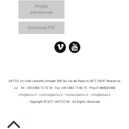
Projets
sélectionnés
Download PDF
ARTCO srl Viale Leonetto Amadei 309 (ex Via del Palazzo 437) 55047 Seravezza
LU - Tel. +39 0584 75 70 34 - Fax +39 0584 75 60 70 - P.Iva 01686020460
info@artco.it
•
cynthia@artco.it
•
nicolas@artco.it
•
info@arkad.it
Copyright © 2017 ARTCO Srl - All Rights Reserved