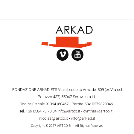
FONDAZIONE ARKAD ETS Viale Leonetto Amadei 309 (ex Via del
Palazzo 437) 55047 Seravezza LU
Codice Fiscale 91064160467 - Partita IVA: 02723200461
Tel. +39 0584 75 70 34
info@artco.it
•
cynthia@artco.it
•
nicolas@artco.it
•
info@arkad.it
Copyright © 2017 ARTCO Srl - All Rights Reserved